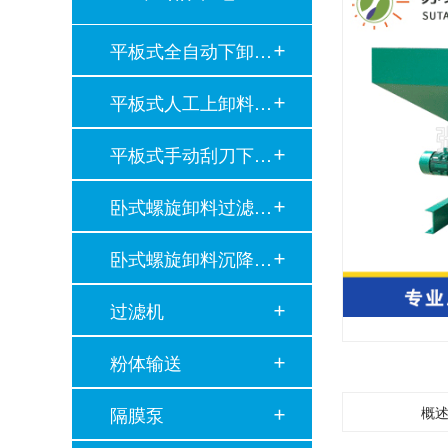
平板式全自动下卸料…
平板式人工上卸料离…
平板式手动刮刀下卸…
卧式螺旋卸料过滤离…
卧式螺旋卸料沉降离…
过滤机
粉体输送
隔膜泵
概